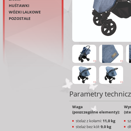
HUŚTAWKI
WÓZKI LALKOWE
POZOSTAŁE
Parametry technic
Waga
Wym
(poszczególne elementy):
(st
stelaż z kołami:
11,0
kg
s
stelaż bez kół:
9
,0
kg
d