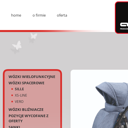
Ad
home
o firmie
oferta
Menu
Kategorie
WÓZKI WIELOFUNKCYJNE
WÓZKI SPACEROWE
SILLE
XS-LINE
VERO
WÓZKI BLIŹNIACZE
POZYCJE WYCOFANE Z
OFERTY
SANKI