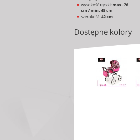
wysokość rączki:
max. 76
cm / min. 45 cm
szerokość:
42 cm
Dostępne kolory