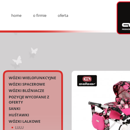
Ad
home
o firmie
oferta
Menu
Kategorie
WÓZKI WIELOFUNKCYJNE
WÓZKI SPACEROWE
WÓZKI BLIŹNIACZE
POZYCJE WYCOFANE Z
OFERTY
SANKI
HUŚTAWKI
WÓZKI LALKOWE
LULU