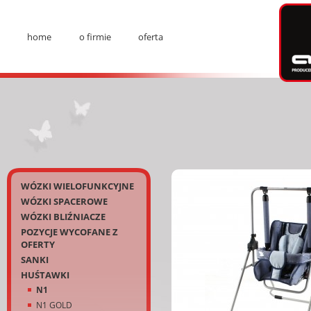
Ad
home
o firmie
oferta
Menu
Kategorie
WÓZKI WIELOFUNKCYJNE
WÓZKI SPACEROWE
WÓZKI BLIŹNIACZE
POZYCJE WYCOFANE Z
OFERTY
SANKI
HUŚTAWKI
N1
N1 GOLD