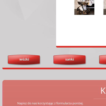
wózki
sanki
K
Napisz do nas korzystając z formularza poniżej.