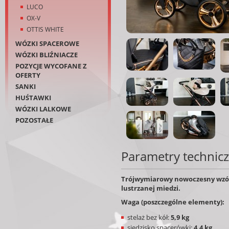
LUCO
OX-V
OTTIS WHITE
WÓZKI SPACEROWE
WÓZKI BLIŹNIACZE
POZYCJE WYCOFANE Z
OFERTY
SANKI
HUŚTAWKI
WÓZKI LALKOWE
POZOSTAŁE
Parametry technic
Trójwymiarowy nowoczesny wzór
lustrzanej miedzi.
Waga (poszczególne elementy):
stelaż bez kół:
5,9 kg
siedzisko spacerówki:
4,4 kg